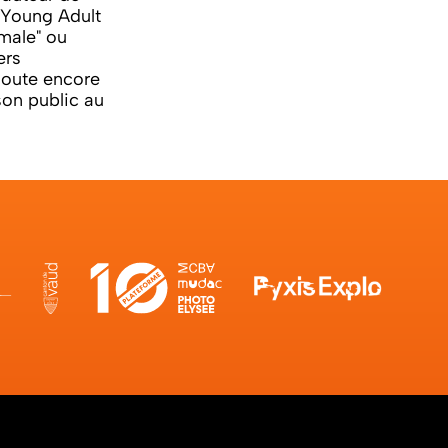
u Young Adult
imale" ou
ers
ajoute encore
son public au