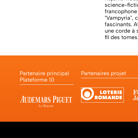
science-fict
francophone e
"Vampyria", 
fascinants. A
une corde à s
fil des tome
Partenaire principal
Partenaires projet
Plateforme 10