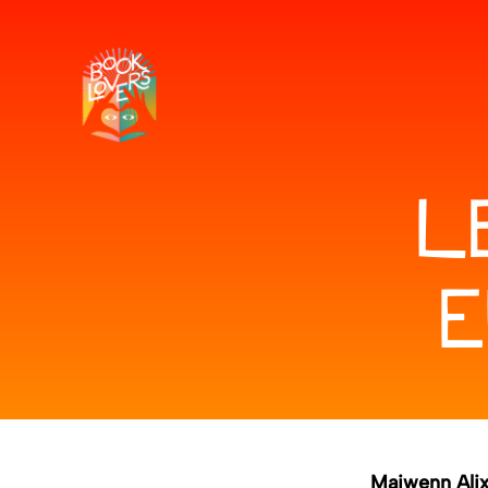
L
E
Maiwenn Ali