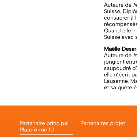
Auteure de
N
Suisse. Diplô
consacrer à l
récompensés p
Quand elle n'
Suisse avec s
Maëlle Desar
Auteure de
I
jonglent entr
saupoudré d’
elle n’écrit p
Lausanne. Ma
et sa quête é
Partenaire principal
Partenaires projet
Plateforme 10