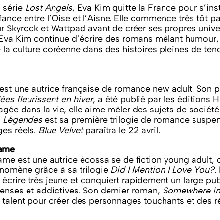
a série
Lost Angels
, Eva Kim quitte la France pour s’inst
ance entre l’Oise et l’Aisne. Elle commence très tôt pa
ur Skyrock et Wattpad avant de créer ses propres unive
 Eva Kim continue d’écrire des romans mêlant humour,
 la culture coréenne dans des histoires pleines de ten
 est une autrice française de romance new adult. Son 
ées fleurissent en hiver
, a été publié par les édition
gée dans la vie, elle aime mêler des sujets de société 
s Légendes
est sa première trilogie de romance suspen
es réels.
Blue Velvet
paraîtra le 22 avril.
kame
ame est une autrice écossaise de fiction young adult,
énomène grâce à sa trilogie
Did I Mention I Love You?
.
crire très jeune et conquiert rapidement un large pub
enses et addictives. Son dernier roman,
Somewhere in
 talent pour créer des personnages touchants et des ré