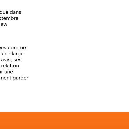
ique dans
eptembre
 New
nnées comme
 une large
 avis, ses
relation
ar une
iment garder