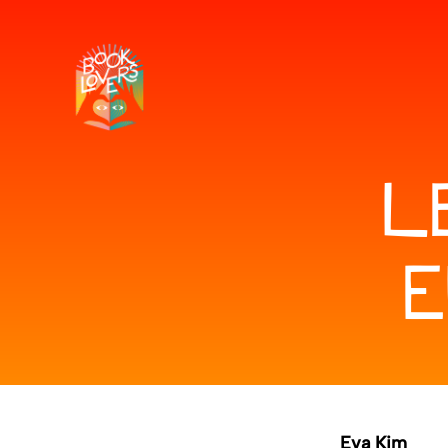
L
E
Eva Kim