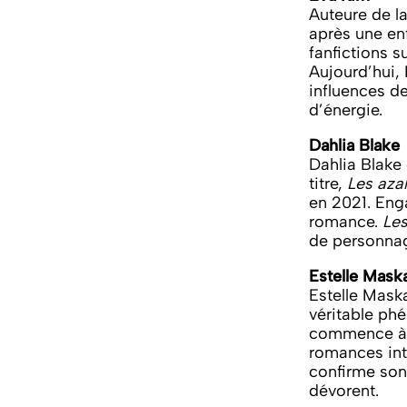
Auteure de l
après une enf
fanfictions s
Aujourd’hui,
influences de
d’énergie.
Dahlia Blake
Dahlia Blake
titre,
Les azal
en 2021. Enga
romance.
Le
de personnag
Estelle Mas
Estelle Mask
véritable ph
commence à é
romances int
confirme son
dévorent.