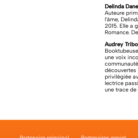
Delinda Dan
Auteure primé
l'âme, Delin
2015. Elle a 
Romance. Depu
Audrey Tribo
Booktubeuse 
une voix inco
communauté de
découvertes e
privilégiée a
lectrice pas
une trace de 
Partenaire principal
Partenaires projet