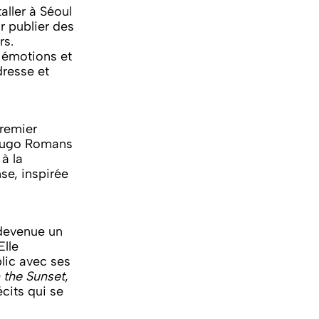
aller à Séoul
r publier des
rs.
 émotions et
dresse et
premier
s Hugo Romans
à la
se, inspirée
 devenue un
 Elle
lic avec ses
 the Sunset
,
cits qui se